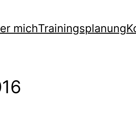
er mich
Trainingsplanung
K
016