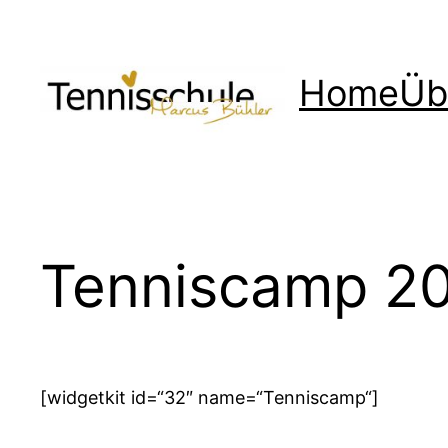
Zum
Inhalt
springen
Home
Üb
Tenniscamp 2
[widgetkit id=“32″ name=“Tenniscamp“]