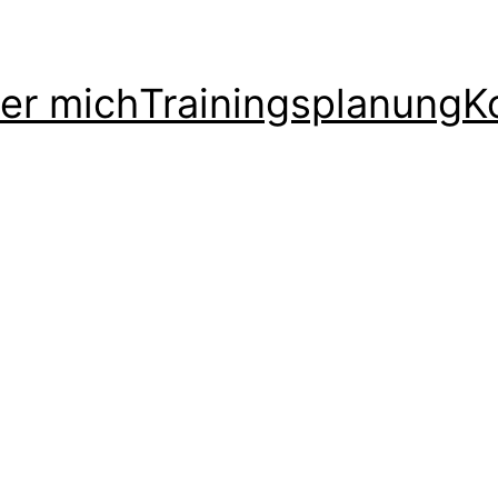
er mich
Trainingsplanung
K