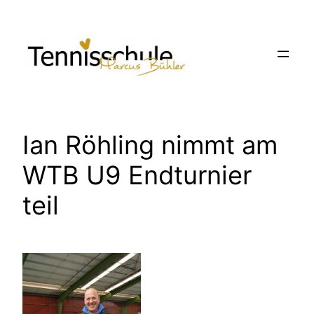
Zum
Inhalt
springen
Ian Röhling nimmt am
WTB U9 Endturnier
teil