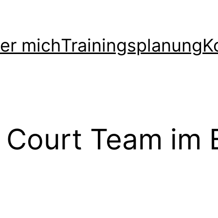
er mich
Trainingsplanung
K
Court Team im B