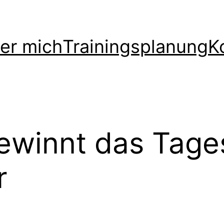
er mich
Trainingsplanung
K
winnt das Tages
r