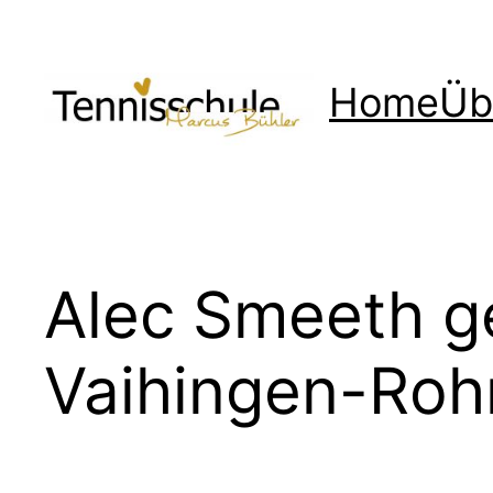
Zum
Inhalt
springen
Home
Üb
Alec Smeeth ge
Vaihingen-Roh